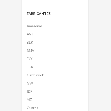
FABRICANTES
Amazonas
AVT
BLK
BMV
EJY
FKR
Gebb work
GW
IDF
MZ
Outros