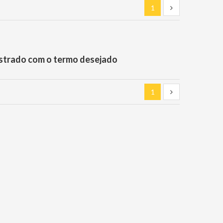
1
strado com o termo desejado
1