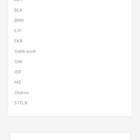
BLK
BMV
EJY
FKR
Gebb work
GW
IDF
MZ
Outros
STFLX