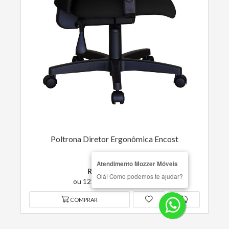
Poltrona Diretor Ergonômica Encost
Atendimento Mozzer Móveis
R$ 943,00
à vista
Olá! Como podemos te ajudar?
ou 12x de 94,68 com juros
COMPRAR